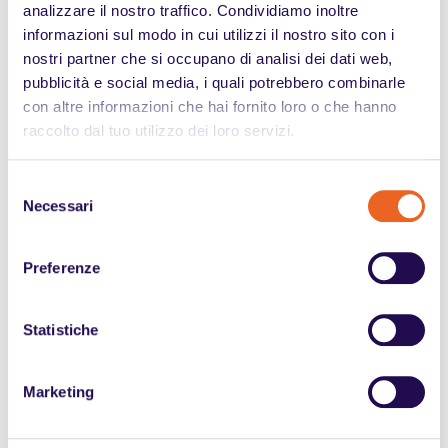
analizzare il nostro traffico. Condividiamo inoltre
informazioni sul modo in cui utilizzi il nostro sito con i
nostri partner che si occupano di analisi dei dati web,
pubblicità e social media, i quali potrebbero combinarle
con altre informazioni che hai fornito loro o che hanno
raccolto dal tuo utilizzo dei loro servizi.
Selezione
Necessari
del
consenso
18.06.2026
Preferenze
Permessi Legge 104: come funzionano
Statistiche
le tutele per lavoratori e caregiver
Permessi Legge 104: chi può richiederli, quanti
Marketing
giorni spettano e quali tutele sono previste per
lavoratori e caregiver.