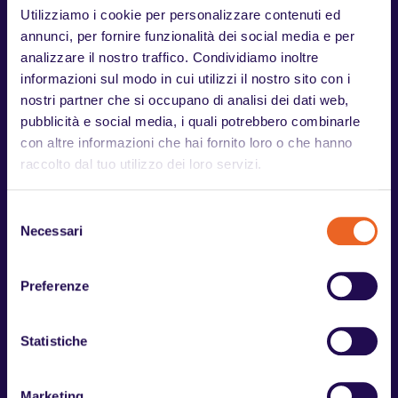
Utilizziamo i cookie per personalizzare contenuti ed
Categorie protette, retribuzione e orario di
annunci, per fornire funzionalità dei social media e per
lavoro: cosa prevede davvero la Legge
analizzare il nostro traffico. Condividiamo inoltre
68/1999
informazioni sul modo in cui utilizzi il nostro sito con i
nostri partner che si occupano di analisi dei dati web,
Categorie protette: stipendio, orario di lavoro, part-time e
pubblicità e social media, i quali potrebbero combinarle
accomodamenti ragionevoli. Cosa prevede la Legge
con altre informazioni che hai fornito loro o che hanno
68/1999.
raccolto dal tuo utilizzo dei loro servizi.
Leggi
Selezione
Necessari
del
consenso
Preferenze
Statistiche
Marketing