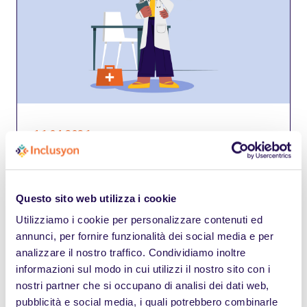
16.04.2026
Iscrizione alle categorie protette:
come funziona davvero il
collocamento mirato
Questo sito web utilizza i cookie
Iscrizione categorie protette: requisiti, procedura
Utilizziamo i cookie per personalizzare contenuti ed
e come funziona davvero il collocamento mirato.
annunci, per fornire funzionalità dei social media e per
Guida aggiornata per lavoratori e aziende.
analizzare il nostro traffico. Condividiamo inoltre
informazioni sul modo in cui utilizzi il nostro sito con i
Leggi
nostri partner che si occupano di analisi dei dati web,
pubblicità e social media, i quali potrebbero combinarle