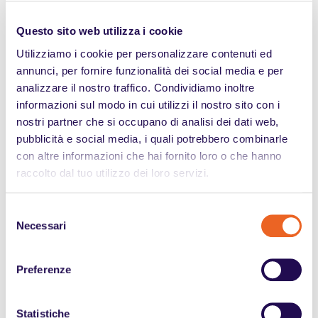
Non sono considerati nel conteggio
dell’organico
aziendale, per l'obbligo di assunzione di personale
Questo sito web utilizza i cookie
appartenente alle categorie protette, i seguenti
Utilizziamo i cookie per personalizzare contenuti ed
lavoratori:
annunci, per fornire funzionalità dei social media e per
analizzare il nostro traffico. Condividiamo inoltre
i
dirigenti
;
informazioni sul modo in cui utilizzi il nostro sito con i
i
soci lavoratori delle cooperative
di produzione e
nostri partner che si occupano di analisi dei dati web,
lavoro;
pubblicità e social media, i quali potrebbero combinarle
con altre informazioni che hai fornito loro o che hanno
i
lavoratori che svolgono attività a domicilio
;
raccolto dal tuo utilizzo dei loro servizi.
le
categorie protette già impiegate
;
Selezione
i
lavoratori divenuti invalidi nel corso del
Necessari
del
rapporto di lavoro
con un grado di invalidità pari o
consenso
superiore al 60%, o che vengono avviati al lavoro
Preferenze
senza il coinvolgimento obbligatorio del
collocamento;
Statistiche