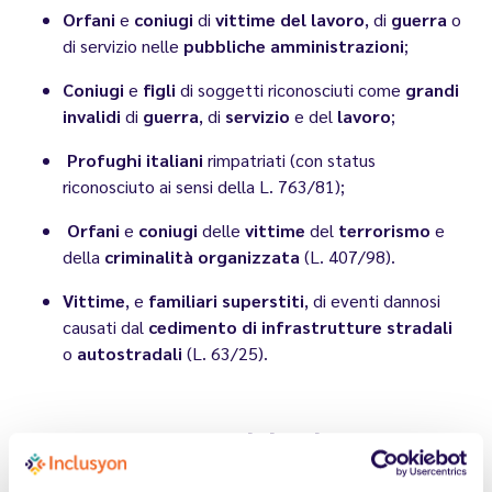
Orfani
e
coniugi
di
vittime del lavoro
, di
guerra
o
di servizio nelle
pubbliche amministrazioni
;
Coniugi
e
figli
di soggetti riconosciuti come
grandi
invalidi
di
guerra
, di
servizio
e del
lavoro
;
Profughi italiani
rimpatriati (con status
riconosciuto ai sensi della L. 763/81);
Orfani
e
coniugi
delle
vittime
del
terrorismo
e
della
criminalità organizzata
(L. 407/98).
Vittime
, e
familiari superstiti
, di eventi dannosi
causati dal
cedimento di infrastrutture stradali
o
autostradali
(L. 63/25).
Dimensioni aziendali: chi non
rientra nel calcolo