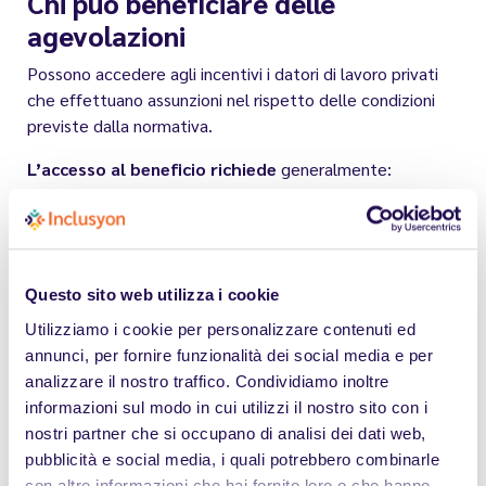
Chi può beneficiare delle
agevolazioni
Possono accedere agli incentivi i datori di lavoro privati
che effettuano assunzioni nel rispetto delle condizioni
previste dalla normativa.
L’accesso al beneficio richiede
generalmente:
l’iscrizione del lavoratore al collocamento
mirato;
il possesso dei requisiti sanitari previsti;
il rispetto delle procedure amministrative
Questo sito web utilizza i cookie
stabilite dall’INPS.
Utilizziamo i cookie per personalizzare contenuti ed
annunci, per fornire funzionalità dei social media e per
Le agevolazioni sono riconosciute
nei limiti delle
analizzare il nostro traffico. Condividiamo inoltre
risorse disponibili e secondo le modalità definite
informazioni sul modo in cui utilizzi il nostro sito con i
dagli enti competenti.
nostri partner che si occupano di analisi dei dati web,
pubblicità e social media, i quali potrebbero combinarle
con altre informazioni che hai fornito loro o che hanno