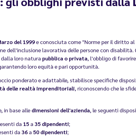
 gli obblighi previsti dalla
Marzo del 1999
e conosciuta come "Norme per il diritto al 
one dell'inclusione lavorativa delle persone con disabilit
 dalla loro natura
pubblica o privata
, l'obbligo di favorire
 garantendo loro equità e pari opportunità.
ccio ponderato e adattabile, stabilisce specifiche disposiz
tà delle realtà imprenditoriali
, riconoscendo che le sfid
, in base alle
dimensioni dell'azienda
, le seguenti disposi
resenti da
15
a
35 dipendenti
;
resenti da
36
a
50 dipendenti
;