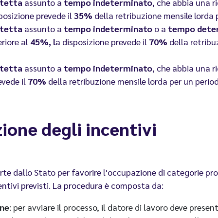
otetta
assunto a
tempo indeterminato
, che abbia una r
sposizione prevede il
35%
della retribuzione mensile lorda
otetta
assunto a
tempo indeterminato
o a
tempo dete
eriore al
45%, l
a disposizione prevede il
70%
della retribu
otetta
assunto a
tempo indeterminato
, che abbia una r
evede il
70%
della retribuzione mensile lorda per un peri
ione degli incentivi
e dallo Stato per favorire l'occupazione di categorie pro
centivi previsti. La procedura è composta da:
one
: per avviare il processo, il datore di lavoro deve pres