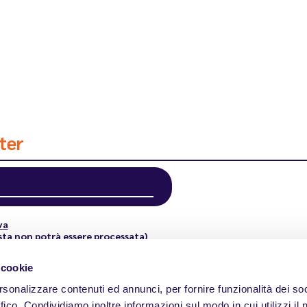
tter
va
sta non potrà essere processata)
 cookie
rsonalizzare contenuti ed annunci, per fornire funzionalità dei so
ffico. Condividiamo inoltre informazioni sul modo in cui utilizzi il 