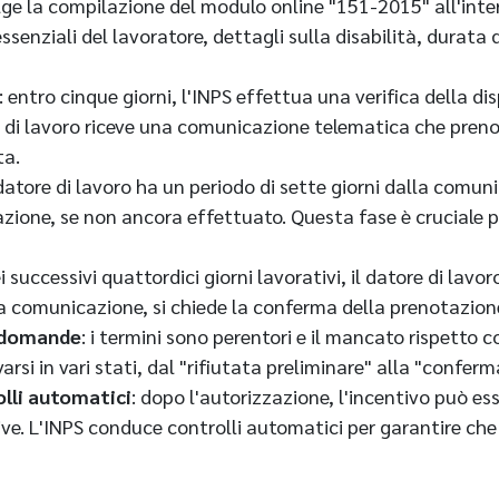
 la compilazione del modulo online "151-2015" all'intern
senziali del lavoratore, dettagli sulla disabilità, durata 
: entro cinque giorni, l'INPS effettua una verifica della disp
e di lavoro riceve una comunicazione telematica che preno
ta.
l datore di lavoro ha un periodo di sette giorni dalla comuni
zione, se non ancora effettuato. Questa fase è cruciale 
ei successivi quattordici giorni lavorativi, il datore di lav
a comunicazione, si chiede la conferma della prenotazione 
e domande
: i termini sono perentori e il mancato rispetto 
si in vari stati, dal "rifiutata preliminare" alla "conferm
olli automatici
: dopo l'autorizzazione, l'incentivo può ess
e. L'INPS conduce controlli automatici per garantire che s