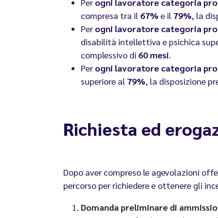
Per
ogni lavoratore categoria pr
compresa tra il
67%
e il
79%
, la di
Per
ogni lavoratore categoria pr
disabilità intellettiva e psichica sup
complessivo di
60 mesi
.
Per
ogni lavoratore categoria pr
superiore al
79%
, la disposizione pr
Richiesta ed erogaz
Dopo aver compreso le agevolazioni offert
percorso per richiedere e ottenere gli in
Domanda preliminare di ammissi