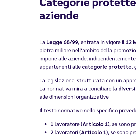
Categorie protette:
aziende
La
Legge 68/99
, entrata in vigore il
12 
pietra miliare nell'ambito della promozi
impone alle aziende, indipendentemente
appartenenti alle
categorie protette
,
La legislazione, strutturata con un appro
La normativa mira a conciliare la
diversi
alle dimensioni organizzative.
Il testo normativo nello specifico prevede
1
lavoratore (
Articolo 1
), se sono p
2
lavoratori (
Articolo 1
), se sono p