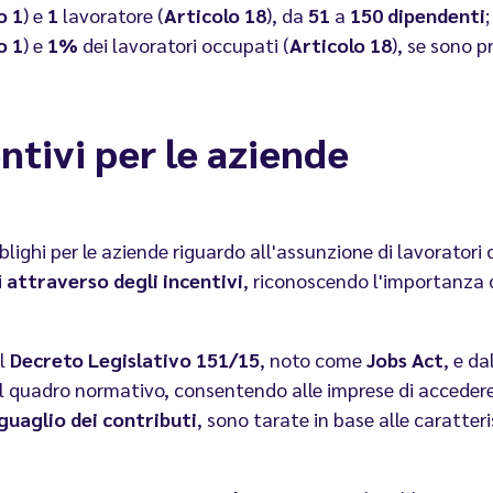
o 1
) e
1
lavoratore (
Articolo 18
), da
51
a
150
dipendenti
;
o 1
) e
1%
dei lavoratori occupati (
Articolo 18
), se sono p
ntivi per le aziende
blighi per le aziende riguardo all'assunzione di lavoratori
i
attraverso degli incentivi
, riconoscendo l'importanza 
l
Decreto Legislativo 151/15
, noto come
Jobs Act
, e d
 quadro normativo, consentendo alle imprese di accedere a
guaglio dei contributi
, sono tarate in base alle caratteri