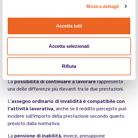
Le procedure di accertamento sono infatti differenti e
Mostra dettagli
perseguono finalità diverse.
Un'unica visita medico-legale può dare origine a
Accetta tutti
valutazioni different
i (invalidità civile, handicap ai sensi
della Legge 104, capacità lavorativa ai fini previdenziali),
ciascuna con effetti giuridici autonomi.
Accetta selezionati
Rifiuta
Compatibilità con il lavoro
La
possibilità di continuare a lavorare
rappresenta
una delle differenze più rilevanti tra le due prestazioni.
L'
assegno ordinario di invalidità è compatibile con
l'attività lavorativa
, anche se il reddito percepito può
incidere sull'importo della prestazione secondo quanto
previsto dalla normativa.
La
pensione di inabilità
, invece, presuppone