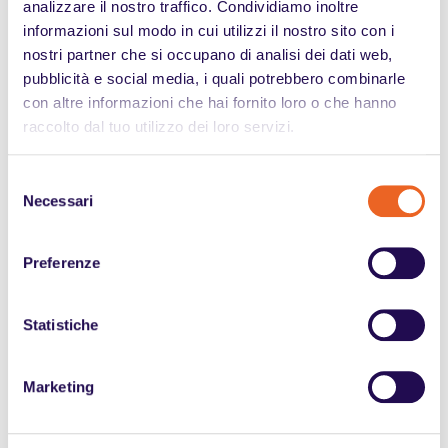
ordinario impedisca di lavorare. In realtà,
la normativa
analizzare il nostro traffico. Condividiamo inoltre
nasce proprio per sostenere chi continua a svolgere
informazioni sul modo in cui utilizzi il nostro sito con i
un'attività lavorativa nonostante una significativa
nostri partner che si occupano di analisi dei dati web,
riduzione della propria capacità lavorativa.
pubblicità e social media, i quali potrebbero combinarle
con altre informazioni che hai fornito loro o che hanno
raccolto dal tuo utilizzo dei loro servizi.
Il rapporto con la Legge 104
Selezione
Uno degli equivoci più diffusi riguarda il collegamento con
Necessari
del
la Legge 104.
consenso
L'ottenimento dell'assegno ordinario di invalidità o della
Preferenze
pensione di inabilità
non comporta automaticamente
il riconoscimento dei benefici previsti dalla Legge
Statistiche
104.
Allo stesso modo,
essere titolari dei benefici della
Marketing
Legge 104 non significa avere diritto alle
prestazioni previdenziali.