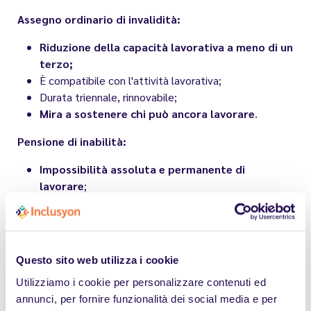
Assegno ordinario di invalidità:
Riduzione della capacità lavorativa a meno di un
terzo;
È compatibile con l'attività lavorativa;
Durata triennale, rinnovabile;
Mira a sostenere chi può ancora lavorare
.
Pensione di inabilità:
Impossibilità assoluta e permanente di
lavorare
;
Non è compatibile con lo svolgimento di attività
lavorativa;
Prestazione stabile, salvo verifiche INPS;
Tutela chi non può più svolgere alcuna attività
Questo sito web utilizza i cookie
lavorativa
.
Utilizziamo i cookie per personalizzare contenuti ed
Molte persone ritengono erroneamente che l'assegno
annunci, per fornire funzionalità dei social media e per