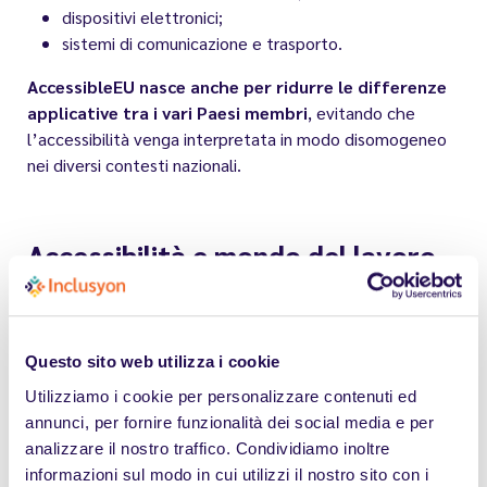
dispositivi elettronici;
sistemi di comunicazione e trasporto.
AccessibleEU nasce anche per ridurre le differenze
applicative tra i vari Paesi membri
, evitando che
l’accessibilità venga interpretata in modo disomogeneo
nei diversi contesti nazionali.
Accessibilità e mondo del lavoro
L’accessibilità ha un
impatto diretto anche
sull’inclusione lavorativa
.
Ambienti, strumenti e processi non accessibili possono
Questo sito web utilizza i cookie
infatti limitare:
Utilizziamo i cookie per personalizzare contenuti ed
annunci, per fornire funzionalità dei social media e per
l’accesso al lavoro;
analizzare il nostro traffico. Condividiamo inoltre
lo svolgimento delle mansioni;
informazioni sul modo in cui utilizzi il nostro sito con i
la permanenza occupazionale delle persone con