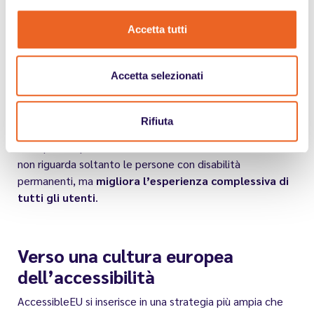
dall’Unione europea.
Accetta tutti
Questo avviene soprattutto attraverso:
progettazione inclusiva di prodotti e servizi;
Accetta selezionati
adeguamento degli ambienti di lavoro;
accessibilità digitale;
formazione interna sul tema della disabilità.
Rifiuta
Un aspetto spesso sottovalutato è che
l’accessibilità
non riguarda soltanto le persone con disabilità
permanenti, ma
migliora l’esperienza complessiva di
tutti gli utenti
.
Verso una cultura europea
dell’accessibilità
AccessibleEU si inserisce in una strategia più ampia che