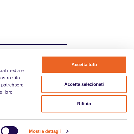
?
le offerte di lavoro
Accetta tutti
cial media e
nostro sito
Accetta selezionati
i potrebbero
ei loro
Rifiuta
erte di lavoro
Per le aziende
Equality Mag
Contattaci
Mostra dettagli